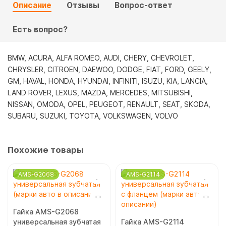
Описание
Отзывы
Вопрос-ответ
ЩЕТКИ И ДВОРНИКИ
АВТОХИМИЯ ВМП-АВТО
Есть вопрос?
АВТОХИМИЯ ЛАВР
BMW, ACURA, ALFA ROMEO, AUDI, CHERY, CHEVROLET,
АВТОХИМИЯ РИМЕТ
CHRYSLER, CITROEN, DAEWOO, DODGE, FIAT, FORD, GEELY,
GM, HAVAL, HONDA, HYUNDAI, INFINITI, ISUZU, KIA, LANCIA,
АВТОХИМИЯ ЦИНКАРЬ
LAND ROVER, LEXUS, MAZDA, MERCEDES, MITSUBISHI,
NISSAN, OMODA, OPEL, PEUGEOT, RENAULT, SEAT, SKODA,
SUBARU, SUZUKI, TOYOTA, VOLKSWAGEN, VOLVO
ДЫМОВЫЕ ШАШКИ И УСТРАНИТЕЛИ ЗАПАХОВ
РАЗНОЕ
Похожие товары
AMS-G2068
AMS-G2114
Гайка AMS-G2068
универсальная зубчатая
Гайка AMS-G2114