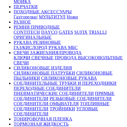
МОЙКА
ПЕРЧАТКИ
ПОХОДНЫЕ АКСЕССУАРЫ
Газ/горелки/
МУЛЬТИТУЛ
Ножи
РАЗНОЕ
РЕМНИ ПРИВОДНЫЕ
CONTITECH
DAYCO
GATES
SUFIX
TRIALLI
ОРИГИНАЛЬНЫЕ
РУКАВА РЕЗИНОВЫЕ
ГАЗ/КИСЛОРОД
РУКАВА МБС
СВЕЧИ ЗАЖИГАНИЯ/ПРОВОДА
КЛЮЧИ СВЕЧНЫЕ
ПРОВОДА ВЫСОКОВОЛЬТНЫЕ
СВЕЧИ
СИЛИКОНОВЫЕ ИЗДЕЛИЯ
СИЛИКОНОВЫЕ ПАТРУБКИ
СИЛИКОНОВЫЕ
ПЫЛЬНИКИ
СИЛИКОНОВЫЕ РУКАВА
СОЕДИНИТЕЛЬНЫЕ ТРУБКИ И ПЕРЕХОДНИКИ
ПЕРЕХОДНЫЕ СОЕДИНИТЕЛИ
ПНЕВМАТИЧЕСКИЕ СОЕДИНИТЕЛИ
ПРЯМЫЕ
СОЕДИНИТЕЛИ
РЕЗЬБОВЫЕ СОЕДИНИТЕЛИ
СОЕДИНИТЕЛИ ОМЫВАТЕЛЯ
ТОПЛИВНЫЕ
СОЕДИНИТЕЛИ
ТРОЙНИКИ
УГЛОВЫЕ
СОЕДИНИТЕЛИ
ТОНИРОВОЧНАЯ ПЛЕНКА
ТОРМОЗНАЯ ЖИДКОСТЬ