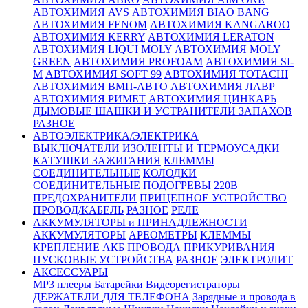
АВТОХИМИЯ AVS
АВТОХИМИЯ BIAO BANG
АВТОХИМИЯ FENOM
АВТОХИМИЯ KANGAROO
АВТОХИМИЯ KERRY
АВТОХИМИЯ LERATON
АВТОХИМИЯ LIQUI MOLY
АВТОХИМИЯ MOLY
GREEN
АВТОХИМИЯ PROFOAM
АВТОХИМИЯ SI-
M
АВТОХИМИЯ SOFT 99
АВТОХИМИЯ TOTACHI
АВТОХИМИЯ ВМП-АВТО
АВТОХИМИЯ ЛАВР
АВТОХИМИЯ РИМЕТ
АВТОХИМИЯ ЦИНКАРЬ
ДЫМОВЫЕ ШАШКИ И УСТРАНИТЕЛИ ЗАПАХОВ
РАЗНОЕ
АВТОЭЛЕКТРИКА/ЭЛЕКТРИКА
ВЫКЛЮЧАТЕЛИ
ИЗОЛЕНТЫ И ТЕРМОУСАДКИ
КАТУШКИ ЗАЖИГАНИЯ
КЛЕММЫ
СОЕДИНИТЕЛЬНЫЕ
КОЛОДКИ
СОЕДИНИТЕЛЬНЫЕ
ПОДОГРЕВЫ 220В
ПРЕДОХРАНИТЕЛИ
ПРИЦЕПНОЕ УСТРОЙСТВО
ПРОВОД/КАБЕЛЬ
РАЗНОЕ
РЕЛЕ
АККУМУЛЯТОРЫ и ПРИНАДЛЕЖНОСТИ
АККУМУЛЯТОРЫ
АРЕОМЕТРЫ
КЛЕММЫ
КРЕПЛЕНИЕ АКБ
ПРОВОДА ПРИКУРИВАНИЯ
ПУСКОВЫЕ УСТРОЙСТВА
РАЗНОЕ
ЭЛЕКТРОЛИТ
АКСЕССУАРЫ
MP3 плееры
Батарейки
Видеорегистраторы
ДЕРЖАТЕЛИ ДЛЯ ТЕЛЕФОНА
Зарядные и провода в