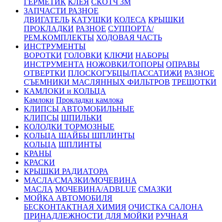
ГЕРМЕТИК
КЛЕЯ
СКОТЧ 3М
ЗАПЧАСТИ РАЗНОЕ
ДВИГАТЕЛЬ
КАТУШКИ
КОЛЕСА
КРЫШКИ
ПРОКЛАДКИ
РАЗНОЕ
СУППОРТА/
РЕМ.КОМПЛЕКТЫ
ХОДОВАЯ ЧАСТЬ
ИНСТРУМЕНТЫ
ВОРОТКИ
ГОЛОВКИ
КЛЮЧИ
НАБОРЫ
ИНСТРУМЕНТА
НОЖОВКИ/ТОПОРЫ
ОПРАВЫ
ОТВЕРТКИ
ПЛОСКОГУБЦЫ/ПАССАТИЖИ
РАЗНОЕ
СЪЕМНИКИ МАСЛЯННЫХ ФИЛЬТРОВ
ТРЕЩОТКИ
КАМЛОКИ и КОЛЬЦА
Камлоки
Прокладки камлока
КЛИПСЫ АВТОМОБИЛЬНЫЕ
КЛИПСЫ
ШПИЛЬКИ
КОЛОДКИ ТОРМОЗНЫЕ
КОЛЬЦА ШАЙБЫ ШПЛИНТЫ
КОЛЬЦА
ШПЛИНТЫ
КРАНЫ
КРАСКИ
КРЫШКИ РАДИАТОРА
МАСЛА/СМАЗКИ/МОЧЕВИНА
МАСЛА
МОЧЕВИНА/ADBLUE
СМАЗКИ
МОЙКА АВТОМОБИЛЯ
БЕСКОНТАКТНАЯ ХИМИЯ
ОЧИСТКА САЛОНА
ПРИНАДЛЕЖНОСТИ ДЛЯ МОЙКИ
РУЧНАЯ