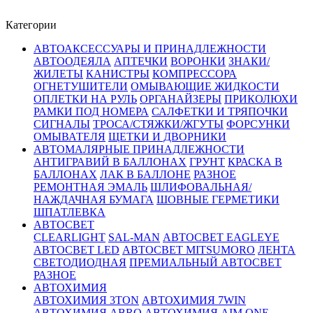
Категории
АВТОАКСЕССУАРЫ И ПРИНАДЛЕЖНОСТИ
АВТООДЕЯЛА
АПТЕЧКИ
ВОРОНКИ
ЗНАКИ/
ЖИЛЕТЫ
КАНИСТРЫ
КОМПРЕССОРА
ОГНЕТУШИТЕЛИ
ОМЫВАЮЩИЕ ЖИДКОСТИ
ОПЛЕТКИ НА РУЛЬ
ОРГАНАЙЗЕРЫ
ПРИКОЛЮХИ
РАМКИ ПОД НОМЕРА
САЛФЕТКИ И ТРЯПОЧКИ
СИГНАЛЫ
ТРОСА/СТЯЖКИ/ЖГУТЫ
ФОРСУНКИ
ОМЫВАТЕЛЯ
ЩЕТКИ И ДВОРНИКИ
АВТОМАЛЯРНЫЕ ПРИНАДЛЕЖНОСТИ
АНТИГРАВИЙ В БАЛЛОНАХ
ГРУНТ
КРАСКА В
БАЛЛОНАХ
ЛАК В БАЛЛОНЕ
РАЗНОЕ
РЕМОНТНАЯ ЭМАЛЬ
ШЛИФОВАЛЬНАЯ/
НАЖДАЧНАЯ БУМАГА
ШОВНЫЕ ГЕРМЕТИКИ
ШПАТЛЕВКА
АВТОСВЕТ
CLEARLIGHT
SAL-MAN
АВТОСВЕТ EAGLEYE
АВТОСВЕТ LED
АВТОСВЕТ MITSUMORO
ЛЕНТА
СВЕТОДИОДНАЯ
ПРЕМИАЛЬНЫЙ АВТОСВЕТ
РАЗНОЕ
АВТОХИМИЯ
АВТОХИМИЯ 3TON
АВТОХИМИЯ 7WIN
АВТОХИМИЯ ABRO
АВТОХИМИЯ AIM ONE