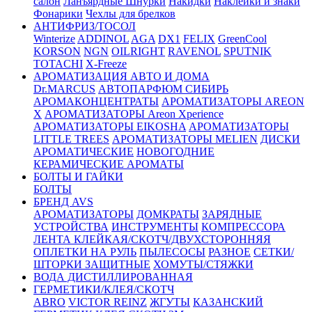
салон
Ланъярдные Шнурки
Накидки
Наклейки и знаки
Фонарики
Чехлы для брелков
АНТИФРИЗ/ТОСОЛ
Winterize
ADDINOL
AGA
DX1
FELIX
GreenCool
KORSON
NGN
OILRIGHT
RAVENOL
SPUTNIK
TOTACHI
X-Freeze
АРОМАТИЗАЦИЯ АВТО И ДОМА
Dr.MARCUS
АВТОПАРФЮМ СИБИРЬ
АРОМАКОНЦЕНТРАТЫ
АРОМАТИЗАТОРЫ AREON
X
АРОМАТИЗАТОРЫ Areon Xperience
АРОМАТИЗАТОРЫ EIKOSHA
АРОМАТИЗАТОРЫ
LITTLE TREES
АРОМАТИЗАТОРЫ MELIEN
ДИСКИ
АРОМАТИЧЕСКИЕ
НОВОГОДНИЕ
КЕРАМИЧЕСКИЕ АРОМАТЫ
БОЛТЫ И ГАЙКИ
БОЛТЫ
БРЕНД AVS
АРОМАТИЗАТОРЫ
ДОМКРАТЫ
ЗАРЯДНЫЕ
УСТРОЙСТВА
ИНСТРУМЕНТЫ
КОМПРЕССОРА
ЛЕНТА КЛЕЙКАЯ/СКОТЧ/ДВУХСТОРОННЯЯ
ОПЛЕТКИ НА РУЛЬ
ПЫЛЕСОСЫ
РАЗНОЕ
СЕТКИ/
ШТОРКИ ЗАЩИТНЫЕ
ХОМУТЫ/СТЯЖКИ
ВОДА ДИСТИЛЛИРОВАННАЯ
ГЕРМЕТИКИ/КЛЕЯ/СКОТЧ
ABRO
VICTOR REINZ
ЖГУТЫ
КАЗАНСКИЙ