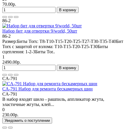
70.00р.
В корзину
86-2
Набор бит для отвертки 9/world, 50шт
86-2
Размер:Биты Torx: T8-T10-T15-T20-T25-T27-T30-T35-T40Бит
Torx с защитой от взлома: T10-T15-T20-T25-T30Биты
сцепления: 1-2-3Биты Tor..
1
2490.00р.
В корзину
CA-791
CA-791 Набор для ремонта бескамерных шин
CA-791
В набор входят шило - рашпиль, аппликатор жгута,
эластичные жгуты, клей...
0
230.00р.
Уведомить о поступлении