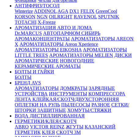
Фонарики
Чехлы для брелков
АНТИФРИЗ/ТОСОЛ
Winterize
ADDINOL
AGA
DX1
FELIX
GreenCool
KORSON
NGN
OILRIGHT
RAVENOL
SPUTNIK
TOTACHI
X-Freeze
АРОМАТИЗАЦИЯ АВТО И ДОМА
Dr.MARCUS
АВТОПАРФЮМ СИБИРЬ
АРОМАКОНЦЕНТРАТЫ
АРОМАТИЗАТОРЫ AREON
X
АРОМАТИЗАТОРЫ Areon Xperience
АРОМАТИЗАТОРЫ EIKOSHA
АРОМАТИЗАТОРЫ
LITTLE TREES
АРОМАТИЗАТОРЫ MELIEN
ДИСКИ
АРОМАТИЧЕСКИЕ
НОВОГОДНИЕ
КЕРАМИЧЕСКИЕ АРОМАТЫ
БОЛТЫ И ГАЙКИ
БОЛТЫ
БРЕНД AVS
АРОМАТИЗАТОРЫ
ДОМКРАТЫ
ЗАРЯДНЫЕ
УСТРОЙСТВА
ИНСТРУМЕНТЫ
КОМПРЕССОРА
ЛЕНТА КЛЕЙКАЯ/СКОТЧ/ДВУХСТОРОННЯЯ
ОПЛЕТКИ НА РУЛЬ
ПЫЛЕСОСЫ
РАЗНОЕ
СЕТКИ/
ШТОРКИ ЗАЩИТНЫЕ
ХОМУТЫ/СТЯЖКИ
ВОДА ДИСТИЛЛИРОВАННАЯ
ГЕРМЕТИКИ/КЛЕЯ/СКОТЧ
ABRO
VICTOR REINZ
ЖГУТЫ
КАЗАНСКИЙ
ГЕРМЕТИК
КЛЕЯ
СКОТЧ 3М