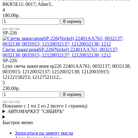
BKR5E11; 0017; Aline3..
4
180.00р.
В корзину
SP-226
Свеча зажиганияSP-226(Nickel) 22401AA761; 0032137;
0032138; 0035915; 12120032137; 12120032138; 1212
SP-226
Lynx свеча зажигания sp226 22401AA761; 0032137; 0032138;
0035915; 12120032137; 12120032138; 12120035915;
12122158253; 12127521112;..
5
230.00р.
В корзину
Показано с 1 по 2 из 2 (всего 1 страниц)
АВТОМАРКЕТ "СИБИРЬ"
Быстрое меню
Записаться на замену масла