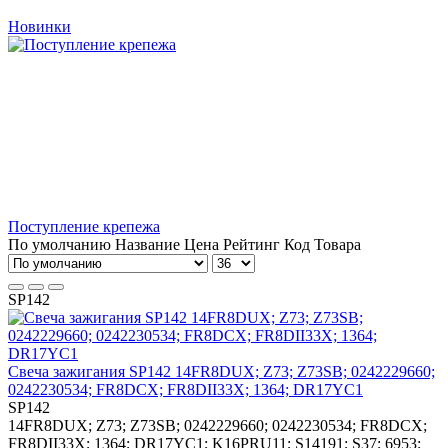
Новинки
Поступление крепежа
По умолчанию
Название
Цена
Рейтинг
Код Товара
SP142
Свеча зажигания SP142 14FR8DUX; Z73; Z73SB; 0242229660;
0242230534; FR8DCX; FR8DII33X; 1364; DR17YC1
SP142
14FR8DUX; Z73; Z73SB; 0242229660; 0242230534; FR8DCX;
FR8DII33X; 1364; DR17YC1; K16PRU11; S14191; S37; 6953;