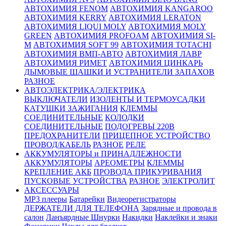
АВТОХИМИЯ FENOM
АВТОХИМИЯ KANGAROO
АВТОХИМИЯ KERRY
АВТОХИМИЯ LERATON
АВТОХИМИЯ LIQUI MOLY
АВТОХИМИЯ MOLY
GREEN
АВТОХИМИЯ PROFOAM
АВТОХИМИЯ SI-
M
АВТОХИМИЯ SOFT 99
АВТОХИМИЯ TOTACHI
АВТОХИМИЯ ВМП-АВТО
АВТОХИМИЯ ЛАВР
АВТОХИМИЯ РИМЕТ
АВТОХИМИЯ ЦИНКАРЬ
ДЫМОВЫЕ ШАШКИ И УСТРАНИТЕЛИ ЗАПАХОВ
РАЗНОЕ
АВТОЭЛЕКТРИКА/ЭЛЕКТРИКА
ВЫКЛЮЧАТЕЛИ
ИЗОЛЕНТЫ И ТЕРМОУСАДКИ
КАТУШКИ ЗАЖИГАНИЯ
КЛЕММЫ
СОЕДИНИТЕЛЬНЫЕ
КОЛОДКИ
СОЕДИНИТЕЛЬНЫЕ
ПОДОГРЕВЫ 220В
ПРЕДОХРАНИТЕЛИ
ПРИЦЕПНОЕ УСТРОЙСТВО
ПРОВОД/КАБЕЛЬ
РАЗНОЕ
РЕЛЕ
АККУМУЛЯТОРЫ и ПРИНАДЛЕЖНОСТИ
АККУМУЛЯТОРЫ
АРЕОМЕТРЫ
КЛЕММЫ
КРЕПЛЕНИЕ АКБ
ПРОВОДА ПРИКУРИВАНИЯ
ПУСКОВЫЕ УСТРОЙСТВА
РАЗНОЕ
ЭЛЕКТРОЛИТ
АКСЕССУАРЫ
MP3 плееры
Батарейки
Видеорегистраторы
ДЕРЖАТЕЛИ ДЛЯ ТЕЛЕФОНА
Зарядные и провода в
салон
Ланъярдные Шнурки
Накидки
Наклейки и знаки