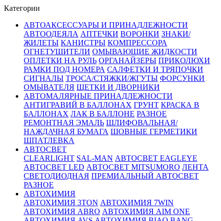
Категории
АВТОАКСЕССУАРЫ И ПРИНАДЛЕЖНОСТИ
АВТООДЕЯЛА
АПТЕЧКИ
ВОРОНКИ
ЗНАКИ/
ЖИЛЕТЫ
КАНИСТРЫ
КОМПРЕССОРА
ОГНЕТУШИТЕЛИ
ОМЫВАЮЩИЕ ЖИДКОСТИ
ОПЛЕТКИ НА РУЛЬ
ОРГАНАЙЗЕРЫ
ПРИКОЛЮХИ
РАМКИ ПОД НОМЕРА
САЛФЕТКИ И ТРЯПОЧКИ
СИГНАЛЫ
ТРОСА/СТЯЖКИ/ЖГУТЫ
ФОРСУНКИ
ОМЫВАТЕЛЯ
ЩЕТКИ И ДВОРНИКИ
АВТОМАЛЯРНЫЕ ПРИНАДЛЕЖНОСТИ
АНТИГРАВИЙ В БАЛЛОНАХ
ГРУНТ
КРАСКА В
БАЛЛОНАХ
ЛАК В БАЛЛОНЕ
РАЗНОЕ
РЕМОНТНАЯ ЭМАЛЬ
ШЛИФОВАЛЬНАЯ/
НАЖДАЧНАЯ БУМАГА
ШОВНЫЕ ГЕРМЕТИКИ
ШПАТЛЕВКА
АВТОСВЕТ
CLEARLIGHT
SAL-MAN
АВТОСВЕТ EAGLEYE
АВТОСВЕТ LED
АВТОСВЕТ MITSUMORO
ЛЕНТА
СВЕТОДИОДНАЯ
ПРЕМИАЛЬНЫЙ АВТОСВЕТ
РАЗНОЕ
АВТОХИМИЯ
АВТОХИМИЯ 3TON
АВТОХИМИЯ 7WIN
АВТОХИМИЯ ABRO
АВТОХИМИЯ AIM ONE
АВТОХИМИЯ AVS
АВТОХИМИЯ BIAO BANG