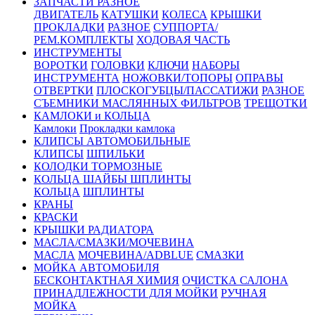
ЗАПЧАСТИ РАЗНОЕ
ДВИГАТЕЛЬ
КАТУШКИ
КОЛЕСА
КРЫШКИ
ПРОКЛАДКИ
РАЗНОЕ
СУППОРТА/
РЕМ.КОМПЛЕКТЫ
ХОДОВАЯ ЧАСТЬ
ИНСТРУМЕНТЫ
ВОРОТКИ
ГОЛОВКИ
КЛЮЧИ
НАБОРЫ
ИНСТРУМЕНТА
НОЖОВКИ/ТОПОРЫ
ОПРАВЫ
ОТВЕРТКИ
ПЛОСКОГУБЦЫ/ПАССАТИЖИ
РАЗНОЕ
СЪЕМНИКИ МАСЛЯННЫХ ФИЛЬТРОВ
ТРЕЩОТКИ
КАМЛОКИ и КОЛЬЦА
Камлоки
Прокладки камлока
КЛИПСЫ АВТОМОБИЛЬНЫЕ
КЛИПСЫ
ШПИЛЬКИ
КОЛОДКИ ТОРМОЗНЫЕ
КОЛЬЦА ШАЙБЫ ШПЛИНТЫ
КОЛЬЦА
ШПЛИНТЫ
КРАНЫ
КРАСКИ
КРЫШКИ РАДИАТОРА
МАСЛА/СМАЗКИ/МОЧЕВИНА
МАСЛА
МОЧЕВИНА/ADBLUE
СМАЗКИ
МОЙКА АВТОМОБИЛЯ
БЕСКОНТАКТНАЯ ХИМИЯ
ОЧИСТКА САЛОНА
ПРИНАДЛЕЖНОСТИ ДЛЯ МОЙКИ
РУЧНАЯ
МОЙКА