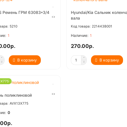
S Ремень ГРМ 63083*3/4
Hyundai/Kia Сальник коленч
вала
5210
221443B001
1
1
0.00р.
270.00р.
В корзину
В корзину
3X775
ь поликлиновой
AVX13X775
0
.00р.