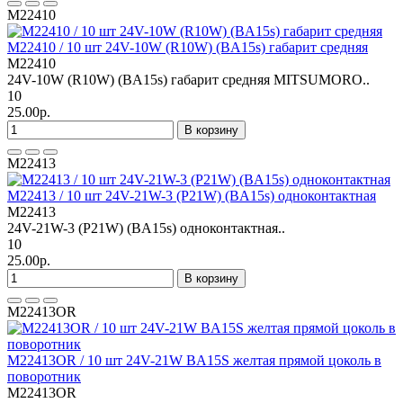
M22410
M22410 / 10 шт 24V-10W (R10W) (BA15s) габарит средняя
M22410
24V-10W (R10W) (BA15s) габарит средняя MITSUMORO..
10
25.00р.
В корзину
M22413
M22413 / 10 шт 24V-21W-3 (P21W) (BA15s) одноконтактная
M22413
24V-21W-3 (P21W) (BA15s) одноконтактная..
10
25.00р.
В корзину
M22413OR
M22413OR / 10 шт 24V-21W BA15S желтая прямой цоколь в
поворотник
M22413OR