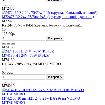
M72475
M72475 R2 24v 75/70w P45t (круглая, ближний, дальний)
M72475
R2 24v 75/70w P45t (круглая, ближний, дальний)..
10
125.00р.
В корзину
M74130
M74130 H1 24V -70W (P14,5s)
M74130
H1 24V -70W (P14,5s) MITSUMORO..
13
65.00р.
В корзину
M74210
M74210 / 10 шт H21 24 v 21w BAY9s на VOLVO
MITSUMORO