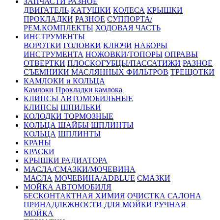
ЗАПЧАСТИ РАЗНОЕ
ДВИГАТЕЛЬ
КАТУШКИ
КОЛЕСА
КРЫШКИ
ПРОКЛАДКИ
РАЗНОЕ
СУППОРТА/
РЕМ.КОМПЛЕКТЫ
ХОДОВАЯ ЧАСТЬ
ИНСТРУМЕНТЫ
ВОРОТКИ
ГОЛОВКИ
КЛЮЧИ
НАБОРЫ
ИНСТРУМЕНТА
НОЖОВКИ/ТОПОРЫ
ОПРАВЫ
ОТВЕРТКИ
ПЛОСКОГУБЦЫ/ПАССАТИЖИ
РАЗНОЕ
СЪЕМНИКИ МАСЛЯННЫХ ФИЛЬТРОВ
ТРЕЩОТКИ
КАМЛОКИ и КОЛЬЦА
Камлоки
Прокладки камлока
КЛИПСЫ АВТОМОБИЛЬНЫЕ
КЛИПСЫ
ШПИЛЬКИ
КОЛОДКИ ТОРМОЗНЫЕ
КОЛЬЦА ШАЙБЫ ШПЛИНТЫ
КОЛЬЦА
ШПЛИНТЫ
КРАНЫ
КРАСКИ
КРЫШКИ РАДИАТОРА
МАСЛА/СМАЗКИ/МОЧЕВИНА
МАСЛА
МОЧЕВИНА/ADBLUE
СМАЗКИ
МОЙКА АВТОМОБИЛЯ
БЕСКОНТАКТНАЯ ХИМИЯ
ОЧИСТКА САЛОНА
ПРИНАДЛЕЖНОСТИ ДЛЯ МОЙКИ
РУЧНАЯ
МОЙКА