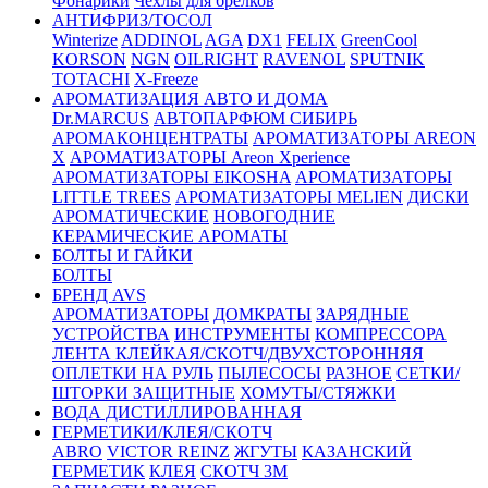
Фонарики
Чехлы для брелков
АНТИФРИЗ/ТОСОЛ
Winterize
ADDINOL
AGA
DX1
FELIX
GreenCool
KORSON
NGN
OILRIGHT
RAVENOL
SPUTNIK
TOTACHI
X-Freeze
АРОМАТИЗАЦИЯ АВТО И ДОМА
Dr.MARCUS
АВТОПАРФЮМ СИБИРЬ
АРОМАКОНЦЕНТРАТЫ
АРОМАТИЗАТОРЫ AREON
X
АРОМАТИЗАТОРЫ Areon Xperience
АРОМАТИЗАТОРЫ EIKOSHA
АРОМАТИЗАТОРЫ
LITTLE TREES
АРОМАТИЗАТОРЫ MELIEN
ДИСКИ
АРОМАТИЧЕСКИЕ
НОВОГОДНИЕ
КЕРАМИЧЕСКИЕ АРОМАТЫ
БОЛТЫ И ГАЙКИ
БОЛТЫ
БРЕНД AVS
АРОМАТИЗАТОРЫ
ДОМКРАТЫ
ЗАРЯДНЫЕ
УСТРОЙСТВА
ИНСТРУМЕНТЫ
КОМПРЕССОРА
ЛЕНТА КЛЕЙКАЯ/СКОТЧ/ДВУХСТОРОННЯЯ
ОПЛЕТКИ НА РУЛЬ
ПЫЛЕСОСЫ
РАЗНОЕ
СЕТКИ/
ШТОРКИ ЗАЩИТНЫЕ
ХОМУТЫ/СТЯЖКИ
ВОДА ДИСТИЛЛИРОВАННАЯ
ГЕРМЕТИКИ/КЛЕЯ/СКОТЧ
ABRO
VICTOR REINZ
ЖГУТЫ
КАЗАНСКИЙ
ГЕРМЕТИК
КЛЕЯ
СКОТЧ 3М