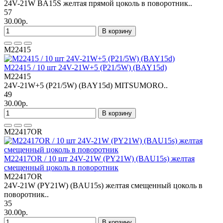
24V-21W BA15S желтая прямой цоколь в поворотник..
57
30.00р.
В корзину
M22415
M22415 / 10 шт 24V-21W+5 (P21/5W) (BAY15d)
M22415
24V-21W+5 (P21/5W) (BAY15d) MITSUMORO..
49
30.00р.
В корзину
M22417OR
M22417OR / 10 шт 24V-21W (PY21W) (BAU15s) желтая
смещенный цоколь в поворотник
M22417OR
24V-21W (PY21W) (BAU15s) желтая смещенный цоколь в
поворотник..
35
30.00р.
В корзину