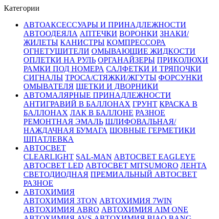
Категории
АВТОАКСЕССУАРЫ И ПРИНАДЛЕЖНОСТИ
АВТООДЕЯЛА
АПТЕЧКИ
ВОРОНКИ
ЗНАКИ/
ЖИЛЕТЫ
КАНИСТРЫ
КОМПРЕССОРА
ОГНЕТУШИТЕЛИ
ОМЫВАЮЩИЕ ЖИДКОСТИ
ОПЛЕТКИ НА РУЛЬ
ОРГАНАЙЗЕРЫ
ПРИКОЛЮХИ
РАМКИ ПОД НОМЕРА
САЛФЕТКИ И ТРЯПОЧКИ
СИГНАЛЫ
ТРОСА/СТЯЖКИ/ЖГУТЫ
ФОРСУНКИ
ОМЫВАТЕЛЯ
ЩЕТКИ И ДВОРНИКИ
АВТОМАЛЯРНЫЕ ПРИНАДЛЕЖНОСТИ
АНТИГРАВИЙ В БАЛЛОНАХ
ГРУНТ
КРАСКА В
БАЛЛОНАХ
ЛАК В БАЛЛОНЕ
РАЗНОЕ
РЕМОНТНАЯ ЭМАЛЬ
ШЛИФОВАЛЬНАЯ/
НАЖДАЧНАЯ БУМАГА
ШОВНЫЕ ГЕРМЕТИКИ
ШПАТЛЕВКА
АВТОСВЕТ
CLEARLIGHT
SAL-MAN
АВТОСВЕТ EAGLEYE
АВТОСВЕТ LED
АВТОСВЕТ MITSUMORO
ЛЕНТА
СВЕТОДИОДНАЯ
ПРЕМИАЛЬНЫЙ АВТОСВЕТ
РАЗНОЕ
АВТОХИМИЯ
АВТОХИМИЯ 3TON
АВТОХИМИЯ 7WIN
АВТОХИМИЯ ABRO
АВТОХИМИЯ AIM ONE
АВТОХИМИЯ AVS
АВТОХИМИЯ BIAO BANG