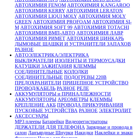
АВТОХИМИЯ FENOM
АВТОХИМИЯ KANGAROO
АВТОХИМИЯ KERRY
АВТОХИМИЯ LERATON
АВТОХИМИЯ LIQUI MOLY
АВТОХИМИЯ MOLY
GREEN
АВТОХИМИЯ PROFOAM
АВТОХИМИЯ SI-
M
АВТОХИМИЯ SOFT 99
АВТОХИМИЯ TOTACHI
АВТОХИМИЯ ВМП-АВТО
АВТОХИМИЯ ЛАВР
АВТОХИМИЯ РИМЕТ
АВТОХИМИЯ ЦИНКАРЬ
ДЫМОВЫЕ ШАШКИ И УСТРАНИТЕЛИ ЗАПАХОВ
РАЗНОЕ
АВТОЭЛЕКТРИКА/ЭЛЕКТРИКА
ВЫКЛЮЧАТЕЛИ
ИЗОЛЕНТЫ И ТЕРМОУСАДКИ
КАТУШКИ ЗАЖИГАНИЯ
КЛЕММЫ
СОЕДИНИТЕЛЬНЫЕ
КОЛОДКИ
СОЕДИНИТЕЛЬНЫЕ
ПОДОГРЕВЫ 220В
ПРЕДОХРАНИТЕЛИ
ПРИЦЕПНОЕ УСТРОЙСТВО
ПРОВОД/КАБЕЛЬ
РАЗНОЕ
РЕЛЕ
АККУМУЛЯТОРЫ и ПРИНАДЛЕЖНОСТИ
АККУМУЛЯТОРЫ
АРЕОМЕТРЫ
КЛЕММЫ
КРЕПЛЕНИЕ АКБ
ПРОВОДА ПРИКУРИВАНИЯ
ПУСКОВЫЕ УСТРОЙСТВА
РАЗНОЕ
ЭЛЕКТРОЛИТ
АКСЕССУАРЫ
MP3 плееры
Батарейки
Видеорегистраторы
ДЕРЖАТЕЛИ ДЛЯ ТЕЛЕФОНА
Зарядные и провода в
салон
Ланъярдные Шнурки
Накидки
Наклейки и знаки