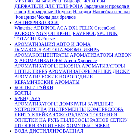
MP3 плееры
Батарейки
Видеорегистраторы
ДЕРЖАТЕЛИ ДЛЯ ТЕЛЕФОНА
Зарядные и провода в
салон
Ланъярдные Шнурки
Накидки
Наклейки и знаки
Фонарики
Чехлы для брелков
АНТИФРИЗ/ТОСОЛ
Winterize
ADDINOL
AGA
DX1
FELIX
GreenCool
KORSON
NGN
OILRIGHT
RAVENOL
SPUTNIK
TOTACHI
X-Freeze
АРОМАТИЗАЦИЯ АВТО И ДОМА
Dr.MARCUS
АВТОПАРФЮМ СИБИРЬ
АРОМАКОНЦЕНТРАТЫ
АРОМАТИЗАТОРЫ AREON
X
АРОМАТИЗАТОРЫ Areon Xperience
АРОМАТИЗАТОРЫ EIKOSHA
АРОМАТИЗАТОРЫ
LITTLE TREES
АРОМАТИЗАТОРЫ MELIEN
ДИСКИ
АРОМАТИЧЕСКИЕ
НОВОГОДНИЕ
КЕРАМИЧЕСКИЕ АРОМАТЫ
БОЛТЫ И ГАЙКИ
БОЛТЫ
БРЕНД AVS
АРОМАТИЗАТОРЫ
ДОМКРАТЫ
ЗАРЯДНЫЕ
УСТРОЙСТВА
ИНСТРУМЕНТЫ
КОМПРЕССОРА
ЛЕНТА КЛЕЙКАЯ/СКОТЧ/ДВУХСТОРОННЯЯ
ОПЛЕТКИ НА РУЛЬ
ПЫЛЕСОСЫ
РАЗНОЕ
СЕТКИ/
ШТОРКИ ЗАЩИТНЫЕ
ХОМУТЫ/СТЯЖКИ
ВОДА ДИСТИЛЛИРОВАННАЯ