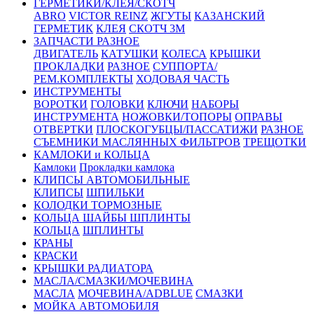
ГЕРМЕТИКИ/КЛЕЯ/СКОТЧ
ABRO
VICTOR REINZ
ЖГУТЫ
КАЗАНСКИЙ
ГЕРМЕТИК
КЛЕЯ
СКОТЧ 3М
ЗАПЧАСТИ РАЗНОЕ
ДВИГАТЕЛЬ
КАТУШКИ
КОЛЕСА
КРЫШКИ
ПРОКЛАДКИ
РАЗНОЕ
СУППОРТА/
РЕМ.КОМПЛЕКТЫ
ХОДОВАЯ ЧАСТЬ
ИНСТРУМЕНТЫ
ВОРОТКИ
ГОЛОВКИ
КЛЮЧИ
НАБОРЫ
ИНСТРУМЕНТА
НОЖОВКИ/ТОПОРЫ
ОПРАВЫ
ОТВЕРТКИ
ПЛОСКОГУБЦЫ/ПАССАТИЖИ
РАЗНОЕ
СЪЕМНИКИ МАСЛЯННЫХ ФИЛЬТРОВ
ТРЕЩОТКИ
КАМЛОКИ и КОЛЬЦА
Камлоки
Прокладки камлока
КЛИПСЫ АВТОМОБИЛЬНЫЕ
КЛИПСЫ
ШПИЛЬКИ
КОЛОДКИ ТОРМОЗНЫЕ
КОЛЬЦА ШАЙБЫ ШПЛИНТЫ
КОЛЬЦА
ШПЛИНТЫ
КРАНЫ
КРАСКИ
КРЫШКИ РАДИАТОРА
МАСЛА/СМАЗКИ/МОЧЕВИНА
МАСЛА
МОЧЕВИНА/ADBLUE
СМАЗКИ
МОЙКА АВТОМОБИЛЯ