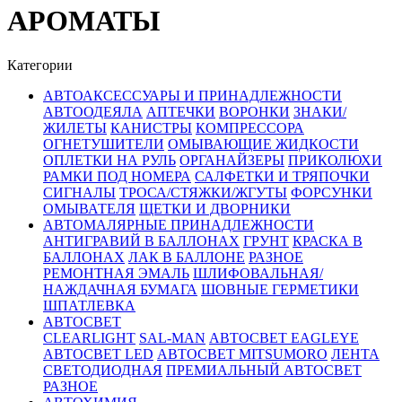
АРОМАТЫ
Категории
АВТОАКСЕССУАРЫ И ПРИНАДЛЕЖНОСТИ
АВТООДЕЯЛА
АПТЕЧКИ
ВОРОНКИ
ЗНАКИ/
ЖИЛЕТЫ
КАНИСТРЫ
КОМПРЕССОРА
ОГНЕТУШИТЕЛИ
ОМЫВАЮЩИЕ ЖИДКОСТИ
ОПЛЕТКИ НА РУЛЬ
ОРГАНАЙЗЕРЫ
ПРИКОЛЮХИ
РАМКИ ПОД НОМЕРА
САЛФЕТКИ И ТРЯПОЧКИ
СИГНАЛЫ
ТРОСА/СТЯЖКИ/ЖГУТЫ
ФОРСУНКИ
ОМЫВАТЕЛЯ
ЩЕТКИ И ДВОРНИКИ
АВТОМАЛЯРНЫЕ ПРИНАДЛЕЖНОСТИ
АНТИГРАВИЙ В БАЛЛОНАХ
ГРУНТ
КРАСКА В
БАЛЛОНАХ
ЛАК В БАЛЛОНЕ
РАЗНОЕ
РЕМОНТНАЯ ЭМАЛЬ
ШЛИФОВАЛЬНАЯ/
НАЖДАЧНАЯ БУМАГА
ШОВНЫЕ ГЕРМЕТИКИ
ШПАТЛЕВКА
АВТОСВЕТ
CLEARLIGHT
SAL-MAN
АВТОСВЕТ EAGLEYE
АВТОСВЕТ LED
АВТОСВЕТ MITSUMORO
ЛЕНТА
СВЕТОДИОДНАЯ
ПРЕМИАЛЬНЫЙ АВТОСВЕТ
РАЗНОЕ