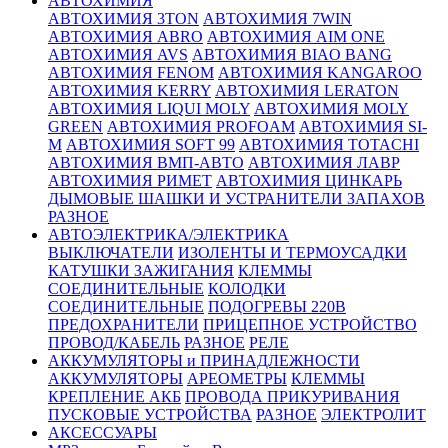
АВТОХИМИЯ
АВТОХИМИЯ 3TON
АВТОХИМИЯ 7WIN
АВТОХИМИЯ ABRO
АВТОХИМИЯ AIM ONE
АВТОХИМИЯ AVS
АВТОХИМИЯ BIAO BANG
АВТОХИМИЯ FENOM
АВТОХИМИЯ KANGAROO
АВТОХИМИЯ KERRY
АВТОХИМИЯ LERATON
АВТОХИМИЯ LIQUI MOLY
АВТОХИМИЯ MOLY
GREEN
АВТОХИМИЯ PROFOAM
АВТОХИМИЯ SI-
M
АВТОХИМИЯ SOFT 99
АВТОХИМИЯ TOTACHI
АВТОХИМИЯ ВМП-АВТО
АВТОХИМИЯ ЛАВР
АВТОХИМИЯ РИМЕТ
АВТОХИМИЯ ЦИНКАРЬ
ДЫМОВЫЕ ШАШКИ И УСТРАНИТЕЛИ ЗАПАХОВ
РАЗНОЕ
АВТОЭЛЕКТРИКА/ЭЛЕКТРИКА
ВЫКЛЮЧАТЕЛИ
ИЗОЛЕНТЫ И ТЕРМОУСАДКИ
КАТУШКИ ЗАЖИГАНИЯ
КЛЕММЫ
СОЕДИНИТЕЛЬНЫЕ
КОЛОДКИ
СОЕДИНИТЕЛЬНЫЕ
ПОДОГРЕВЫ 220В
ПРЕДОХРАНИТЕЛИ
ПРИЦЕПНОЕ УСТРОЙСТВО
ПРОВОД/КАБЕЛЬ
РАЗНОЕ
РЕЛЕ
АККУМУЛЯТОРЫ и ПРИНАДЛЕЖНОСТИ
АККУМУЛЯТОРЫ
АРЕОМЕТРЫ
КЛЕММЫ
КРЕПЛЕНИЕ АКБ
ПРОВОДА ПРИКУРИВАНИЯ
ПУСКОВЫЕ УСТРОЙСТВА
РАЗНОЕ
ЭЛЕКТРОЛИТ
АКСЕССУАРЫ