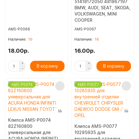
51418172050 481867197
BMW, AUDI, SEAT, SKODA,
VOLKSWAGEN, MINI
COOPER
AMS-P0066
AMS-P0067
16
16
18.00р.
16.00р.
В корзину
В корзину
AMS-P0074
AMS-P0077
Клипса AMS-P0074
82Z160800
Клипса AMS-P0077
универсальная для
10285935 для
ACURA HONDA INFINITI
внутренней отделки