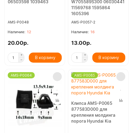
06503598 1039463
W705589S300 06030441
11569768 1595864
1605396
AMS-P0048
AMS-P0057-2
12
16
20.00р.
13.00р.
В корзину
В корзину
AMS-P0064
AMS-P0065
Клипса AMS-P0065
877583D000 для
крепления молдинга
порога Hyundai Kia