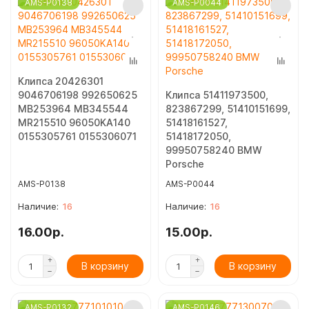
AMS-P0138
AMS-P0044
Клипса 20426301
9046706198 992650625
Клипса 51411973500,
MB253964 MB345544
823867299, 51410151699,
MR215510 96050KA140
51418161527,
0155305761 0155306071
51418172050,
99950758240 BMW
Porsche
AMS-P0138
AMS-P0044
16
16
16.00р.
15.00р.
В корзину
В корзину
AMS-P0132
AMS-P0146