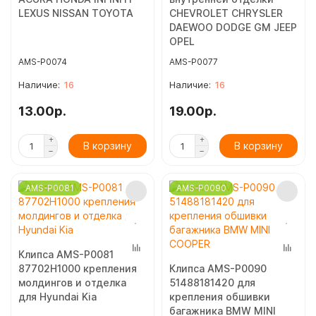
LEXUS NISSAN TOYOTA
CHEVROLET CHRYSLER
DAEWOO DODGE GM JEEP
OPEL
AMS-P0074
AMS-P0077
16
16
13.00р.
19.00р.
В корзину
В корзину
AMS-P0081
AMS-P0090
Клипса AMS-P0081
87702H1000 крепления
Клипса AMS-P0090
молдингов и отделка
51488181420 для
для Hyundai Kia
крепления обшивки
багажника BMW MINI