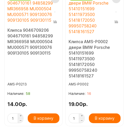
Клипса 9046709206
9046710161 94858299
MR366958 MU000504
Клипса AMS-P0002
MU000571 909130076
двери BMW Porsche
909130105 909130115
51410151699
51411973500
51418172050
99950758240
51418161527
AMS-P0213
AMS-P0002
58
16
14.00р.
19.00р.
В корзину
В корзину