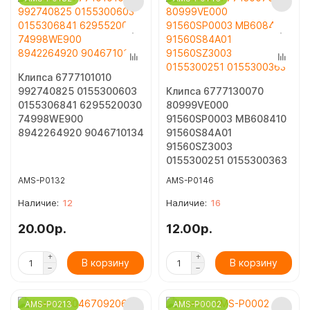
Клипса 6777101010
992740825 0155300603
Клипса 6777130070
0155306841 6295520030
80999VE000
74998WE900
91560SP0003 MB608410
8942264920 9046710134
91560S84A01
91560SZ3003
0155300251 0155300363
AMS-P0132
AMS-P0146
12
16
20.00р.
12.00р.
В корзину
В корзину
AMS-P0213
AMS-P0002