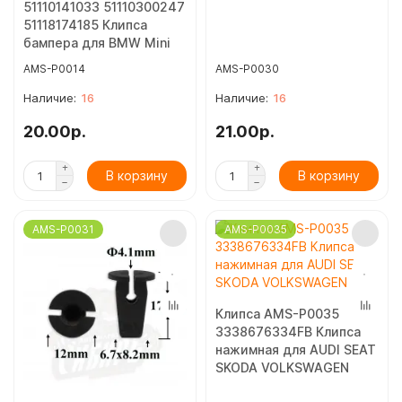
51110141033 51110300247
51118174185 Клипса
бампера для BMW Mini
AMS-P0014
AMS-P0030
16
16
20.00р.
21.00р.
В корзину
В корзину
AMS-P0031
AMS-P0035
Клипса AMS-P0035
3338676334FB Клипса
нажимная для AUDI SEAT
SKODA VOLKSWAGEN