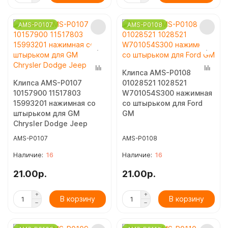
AMS-P0107
AMS-P0108
Клипса AMS-P0108
Клипса AMS-P0107
01028521 1028521
10157900 11517803
W701054S300 нажимная
15993201 нажимная со
со штырьком для Ford
штырьком для GM
GM
Chrysler Dodge Jeep
AMS-P0107
AMS-P0108
16
16
21.00р.
21.00р.
В корзину
В корзину