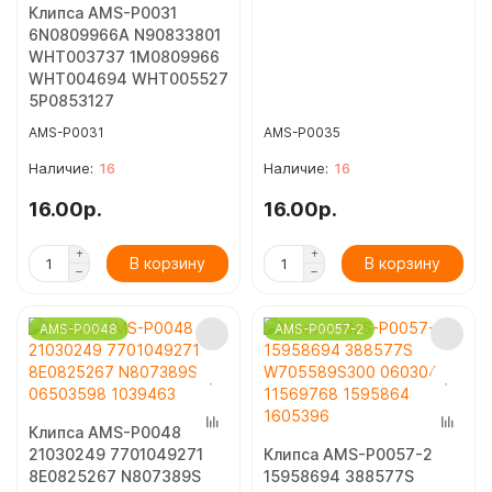
Клипса AMS-P0031
6N0809966A N90833801
WHT003737 1M0809966
WHT004694 WHT005527
5P0853127
AMS-P0031
AMS-P0035
16
16
16.00р.
16.00р.
В корзину
В корзину
AMS-P0048
AMS-P0057-2
Клипса AMS-P0048
21030249 7701049271
Клипса AMS-P0057-2
8E0825267 N807389S
15958694 388577S