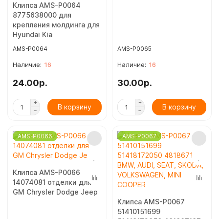
Клипса AMS-P0064
8775638000 для
крепления молдинга для
Hyundai Kia
AMS-P0064
AMS-P0065
16
16
24.00р.
30.00р.
В корзину
В корзину
AMS-P0066
AMS-P0067
Клипса AMS-P0066
14074081 отделки для
GM Chrysler Dodge Jeep
Клипса AMS-P0067
51410151699