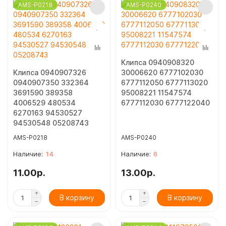
AMS-P0218
AMS-P0240
ЩЕТКИ И ДВОРНИКИ
АВТОХИМИЯ ВМП-АВТО
АВТОХИМИЯ ЛАВР
Клипса 0940908320
АВТОХИМИЯ РИМЕТ
Клипса 0940907326
30006620 6777102030
0940907350 332364
6777112050 6777113020
АВТОХИМИЯ ЦИНКАРЬ
3691590 389358
95008221 11547574
4006529 480534
6777112030 6777122040
6270163 94530527
ДЫМОВЫЕ ШАШКИ И УСТРАНИТЕЛИ ЗАПАХОВ
94530548 05208743
AMS-P0218
AMS-P0240
РАЗНОЕ
14
6
11.00р.
13.00р.
В корзину
В корзину