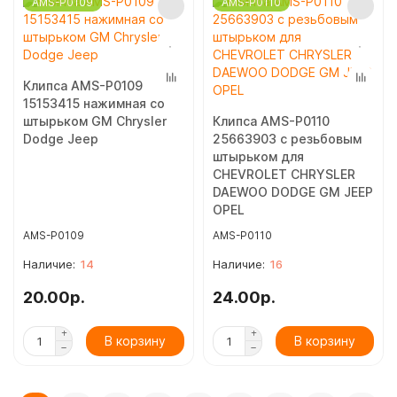
AMS-P0109
AMS-P0110
Клипса AMS-P0109
15153415 нажимная со
штырьком GM Chrysler
Клипса AMS-P0110
Dodge Jeep
25663903 с резьбовым
штырьком для
CHEVROLET CHRYSLER
DAEWOO DODGE GM JEEP
OPEL
AMS-P0109
AMS-P0110
14
16
20.00р.
24.00р.
В корзину
В корзину