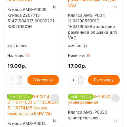
Клипса AMS-P0009
Клипса 2207713
Клипса AMS-P0011
51471904317 90082231
1H0819055B01C
N90201601H
1H0819055B крепление
различной обшивки для
VAG
AMS-P0009
AMS-P0011
16
16
19.00р.
17.00р.
В корзину
В корзину
AMS-P0014
AMS-P0030
Клипса AMS-P0030
универсальная
Клипса AMS-P0014