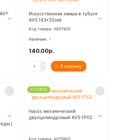
 AVS
Искусственная замша в тубусе
AVS (43*32см)
A80782S
1
140.00р.
В корзину
A07580S
Насос механический
двухцилиндровый AVS FP02
редм.)
A07580S