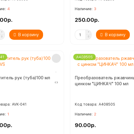
4
3
.00р.
250.00р.
В корзину
В корзину
41
A40850S
итель рук (туба)100 мл
Преобразователь ржавчин
цинком "ЦИНКАЧ" 100 мл
AVK-041
A40850S
1
2
.00р.
90.00р.