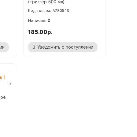
(триггер 500 мл)
A78054S
0
185.00р.
ии
Уведомить о поступлении
ное