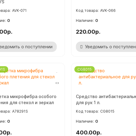
VS
AVK-071
AVK-066
0
0
.00р.
220.00р.
ведомить о поступлении
Уведомить о поступлен
91S
CG8015
ступление крепежа
етка микрофибра особого
Средство антибактериаль
ния для стекол и зеркал
для рук 1 л.
A78291S
CG8015
0
0
00р.
400.00р.