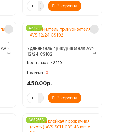
В корзину
43220
 AVS
Удлинитель прикуривателя AVS
12/24 CS102
43220
2
450.00р.
В корзину
A85255S