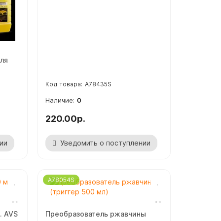
ля
A78435S
0
220.00р.
ии
Уведомить о поступлении
A78054S
. AVS
Преобразователь ржавчины