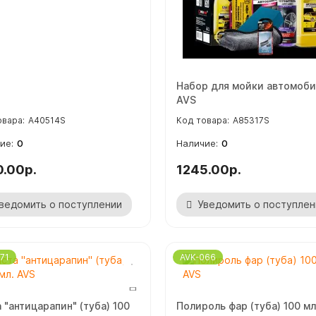
Набор для мойки автомоби
AVS
A40514S
A85317S
0
0
0.00р.
1245.00р.
ведомить о поступлении
Уведомить о поступлен
71
AVK-066
 "антицарапин" (туба) 100
Полироль фар (туба) 100 мл