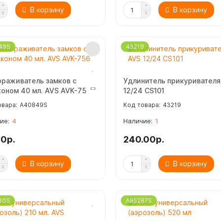
В корзину
В корзину
49S
43219
ораживатель замков с
Удлинитель прикуривателя
оном 40 мл. AVS AVK-756
12/24 CS101
A40849S
43219
4
1
00р.
240.00р.
В корзину
В корзину
30S
A85287S