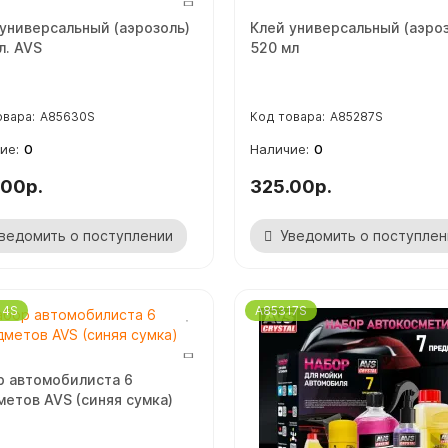
универсальный (аэрозоль)
Клей универсальный (аэро
л. AVS
520 мл
A85630S
A85287S
0
0
.00р.
325.00р.
ведомить о поступлении
Уведомить о поступлен
14S
A85317S
р автомобилиста 6
етов AVS (синяя сумка)