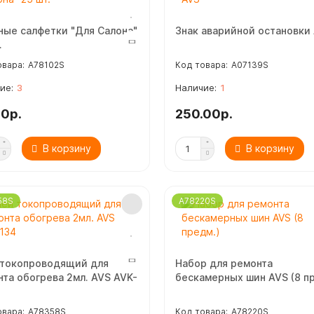
ные салфетки "Для Салона"
Знак аварийной остановки
.
A78102S
A07139S
3
1
00р.
250.00р.
В корзину
В корзину
58S
A78220S
 токопроводящий для
Набор для ремонта
та обогрева 2мл. AVS AVK-
бескамерных шин AVS (8 п
A78358S
A78220S