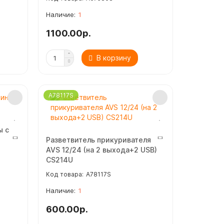
1
1100.00р.
В корзину
A78117S
ы с
Разветвитель прикуривателя
AVS 12/24 (на 2 выхода+2 USB)
CS214U
A78117S
1
600.00р.