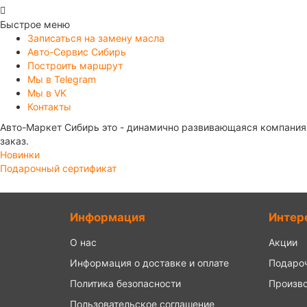
Быстрое меню
Записаться на замену масла
Авто-Сервис Сибирь
Построить маршрут
Мы в Telegram
Мы в VK
Контакты
Авто-Маркет Сибирь это - динамично развивающаяся компания,
заказ.
Новинки
Подарочный сертификат
Информация
Интер
О нас
Акции
Информация о доставке и оплате
Подаро
Политика безопасности
Произв
Пользовательское соглашение