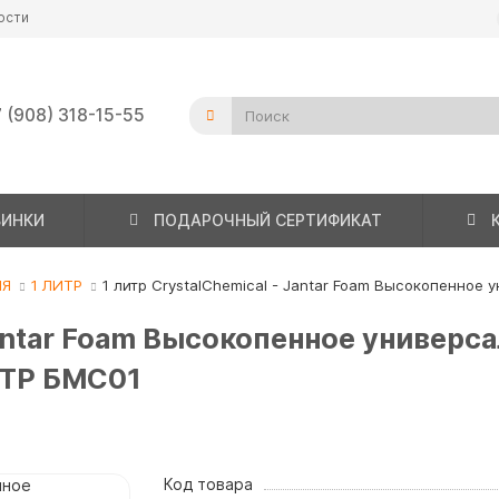
ости
 (908) 318-15-55
ВИНКИ
ПОДАРОЧНЫЙ СЕРТИФИКАТ
ИЯ
1 ЛИТР
1 литр CrystalChemical - Jantar Foam Высокопенное
Jantar Foam Высокопенное универс
ИТР БМС01
Код товара