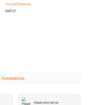
CrystalChemical
БМС01
.
Подпишитесь
Наши контакты