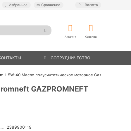
Избранное
Сравнение
Р.
Валюта
Аккаунт
Корзина
КОНТАКТЫ
СОТРУДНИЧЕСТВО
um L 5W-40 Масло полусинтетическое моторное Gazpromneft
zpromneft GAZPROMNEFT
2389900119