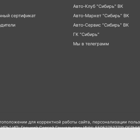
Авто-Клуб "Сибирь" ВК
чный сертификат
Авто-Маркет "Сибирь" ВК
одители
Авто-Сервис "Сибирь" ВК
ГК "Сибирь"
Мы в телеграмм
стоположении для корректной работы сайта, персонализации польз
БИРЬ" ИП: Грецкий Сергей Геннадьевич ИНН: 550527527711 ОГР