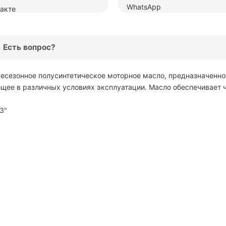
Есть вопрос?
сесезонное полусинтетическое моторное масло, предназначенн
ющее в различных условиях эксплуатации. Масло обеспечивает ч
З"
моторное Gazpromneft