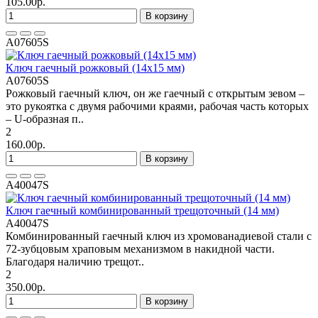
105.00р.
В корзину
A07605S
Ключ гаечный рожковый (14х15 мм)
A07605S
Рожковый гаечный ключ, он же гаечный с открытым зевом –
это рукоятка с двумя рабочими краями, рабочая часть которых
– U-образная п..
2
160.00р.
В корзину
A40047S
Ключ гаечный комбинированный трещоточный (14 мм)
A40047S
Комбинированный гаечный ключ из хромованадиевой стали с
72-зубцовым храповым механизмом в накидной части.
Благодаря наличию трещот..
2
350.00р.
В корзину