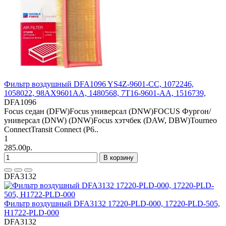
Фильтр воздушный DFA1096 YS4Z-9601-CC, 1072246,
1058022, 98AX9601AA, 1480568, 7T16-9601-AA, 1516739,
DFA1096
Focus седан (DFW)Focus универсал (DNW)FOCUS Фургон/
универсал (DNW) (DNW)Focus хэтчбек (DAW, DBW)Tourneo
ConnectTransit Connect (P6..
1
285.00р.
В корзину
DFA3132
Фильтр воздушный DFA3132 17220-PLD-000, 17220-PLD-505,
H1722-PLD-000
DFA3132