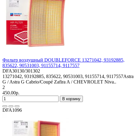
Фильтр воздушный DOUBLEFORCE 13271042, 93192885,
835622, 90531003, 91155714, 9117557
DFA30130/301302
13271042, 93192885, 835622, 90531003, 91155714, 9117557Astra
G / Astra G Cabrio/Coupé Zafira A / CHEVROLET Niva..
2
450.00р.
В корзину
DFA1096