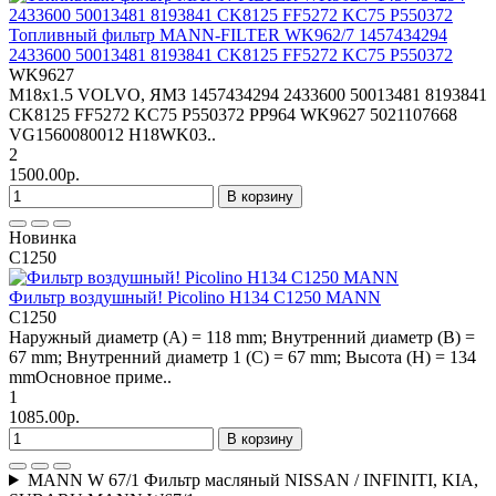
Топливный фильтр MANN-FILTER WK962/7 1457434294
2433600 50013481 8193841 CK8125 FF5272 KC75 P550372
WK9627
M18x1.5 VOLVO, ЯМЗ 1457434294 2433600 50013481 8193841
CK8125 FF5272 KC75 P550372 PP964 WK9627 5021107668
VG1560080012 H18WK03..
2
1500.00р.
В корзину
Новинка
C1250
Фильтр воздушный! Picolino H134 C1250 MANN
C1250
Наружный диаметр (A) = 118 mm; Внутренний диаметр (B) =
67 mm; Внутренний диаметр 1 (C) = 67 mm; Высота (H) = 134
mmОсновное приме..
1
1085.00р.
В корзину
MANN W 67/1 Фильтр масляный NISSAN / INFINITI, KIA,