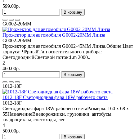
1
599.00р.
В корзину
G0002-20MM
Прожектор для автомобиля G0002-20ММ Линза
G0002-20MM
Прожектор для автомобиля G0002-45ММ Линза.Общие:Цвет
корпуса: ЧёрныйТип осветительного прибора:
СветодиодныйСветовой поток:Lm 2000..
2
460.00р.
В корзину
1012-18F
1012-18F Cветодиодная фара 18W рабочего света
1012-18F
Cветодиодная фара 18W рабочего светаРазмеры: 160 х 68 х
55НазначениеВнедорожники, грузовики, автобусы,
квадроциклы, снегоходы, лег..
4
500.00р.
В корзину