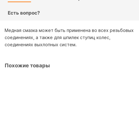
ЩЕТКИ И ДВОРНИКИ
АВТОХИМИЯ ВМП-АВТО
Есть вопрос?
АВТОХИМИЯ ЛАВР
Медная смазка может быть применена во всех резьбовых
соединениях, а также для шпилек ступиц колес,
АВТОХИМИЯ РИМЕТ
соединениях выхлопных систем.
АВТОХИМИЯ ЦИНКАРЬ
Похожие товары
ДЫМОВЫЕ ШАШКИ И УСТРАНИТЕЛИ ЗАПАХОВ
3401
РАЗНОЕ
Притирочная паста Классическая ВМПАвто
3401
1
256.00р.