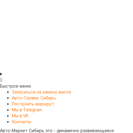
Притирочная паста «Алмазная»
3301
2
430.00р.
В корзину
Быстрое меню
Записаться на замену масла
Авто-Сервис Сибирь
Построить маршрут
Мы в Telegram
Мы в VK
Контакты
Авто-Маркет Сибирь это - динамично развивающаяся