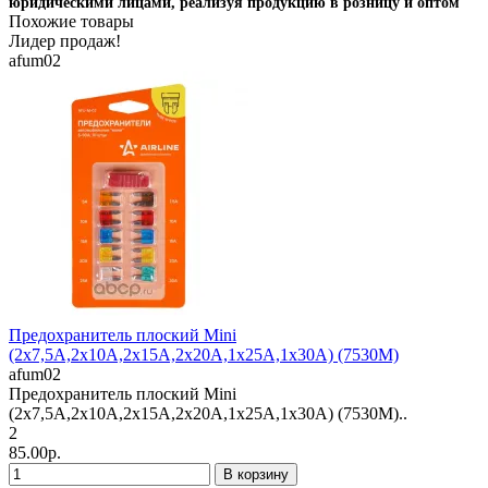
юридическими лицами, реализуя продукцию в розницу и оптом
Похожие товары
Лидер продаж!
afum02
Предохранитель плоский Mini
(2х7,5А,2х10А,2х15А,2х20А,1х25А,1х30А) (7530М)
afum02
Предохранитель плоский Mini
(2х7,5А,2х10А,2х15А,2х20А,1х25А,1х30А) (7530М)..
2
85.00р.
В корзину