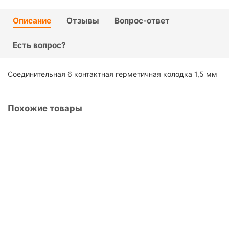
ЩЕТКИ И ДВОРНИКИ
АВТОХИМИЯ ВМП-АВТО
Описание
Отзывы
Вопрос-ответ
АВТОХИМИЯ ЛАВР
Есть вопрос?
АВТОХИМИЯ РИМЕТ
Соединительная 6 контактная герметичная колодка 1,5 мм
АВТОХИМИЯ ЦИНКАРЬ
Похожие товары
ДЫМОВЫЕ ШАШКИ И УСТРАНИТЕЛИ ЗАПАХОВ
GLKBAY15D
РАЗНОЕ