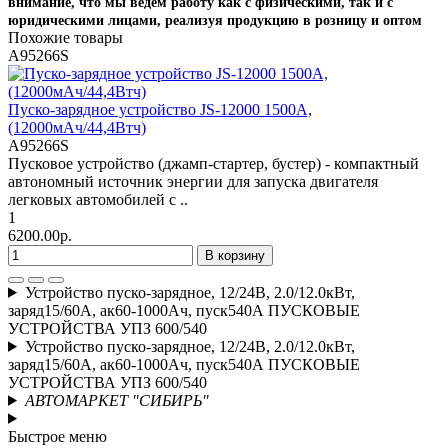
внимание, что мы ведём работу как с физическими, так и с
юридическими лицами, реализуя продукцию в розницу и оптом
Похожие товары
A95266S
Пуско-зарядное устройство JS-12000 1500А,
(12000мАч/44,4Втч)
A95266S
Пусковое устройство (джамп-стартер, бустер) - компактный
автономный источник энергии для запуска двигателя
легковых автомобилей с ..
1
6200.00р.
В корзину
Устройство пуско-зарядное, 12/24В, 2.0/12.0кВт,
заряд15/60А, ак60-1000Ач, пуск540А ПУСКОВЫЕ
УСТРОЙСТВА УПЗ 600/540
Устройство пуско-зарядное, 12/24В, 2.0/12.0кВт,
заряд15/60А, ак60-1000Ач, пуск540А ПУСКОВЫЕ
УСТРОЙСТВА УПЗ 600/540
АВТОМАРКЕТ "СИБИРЬ"
Быстрое меню