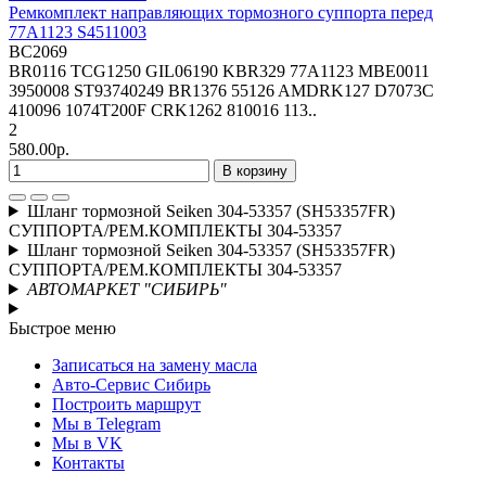
Ремкомплект направляющих тормозного суппорта перед
77A1123 S4511003
BC2069
BR0116 TCG1250 GIL06190 KBR329 77A1123 MBE0011
3950008 ST93740249 BR1376 55126 AMDRK127 D7073C
410096 1074T200F CRK1262 810016 113..
2
580.00р.
В корзину
Шланг тормозной Seiken 304-53357 (SH53357FR)
СУППОРТА/РЕМ.КОМПЛЕКТЫ 304-53357
Шланг тормозной Seiken 304-53357 (SH53357FR)
СУППОРТА/РЕМ.КОМПЛЕКТЫ 304-53357
АВТОМАРКЕТ "СИБИРЬ"
Быстрое меню
Записаться на замену масла
Авто-Сервис Сибирь
Построить маршрут
Мы в Telegram
Мы в VK
Контакты