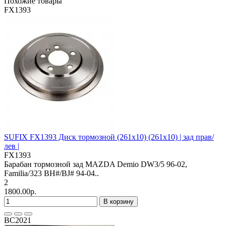
Похожие товары
FX1393
SUFIX FX1393 Диск тормозной (261x10) (261x10) | зад прав/
лев |
FX1393
Барабан тормозной зад MAZDA Demio DW3/5 96-02,
Familia/323 BH#/BJ# 94-04..
2
1800.00р.
В корзину
BC2021