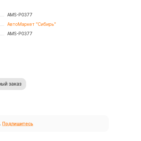
AMS-P0377
АвтоМаркет "Сибирь"
AMS-P0377
ый заказ
.
Подпишитесь