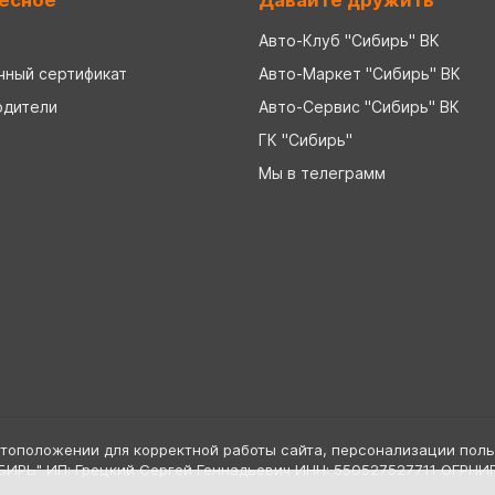
есное
Давайте дружить
Авто-Клуб "Сибирь" ВК
чный сертификат
Авто-Маркет "Сибирь" ВК
одители
Авто-Сервис "Сибирь" ВК
ГК "Сибирь"
Мы в телеграмм
стоположении для корректной работы сайта, персонализации поль
БИРЬ" ИП: Грецкий Сергей Геннадьевич ИНН: 550527527711 ОГРН