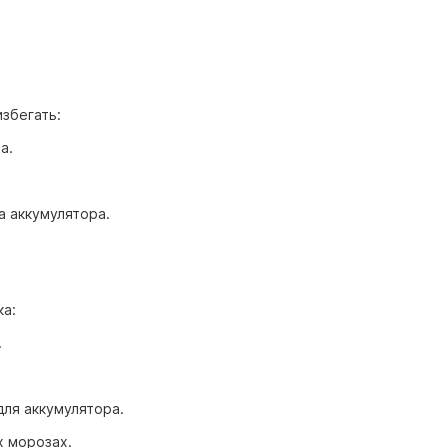
избегать:
а.
 аккумулятора.
ка:
.
ля аккумулятора.
х морозах.