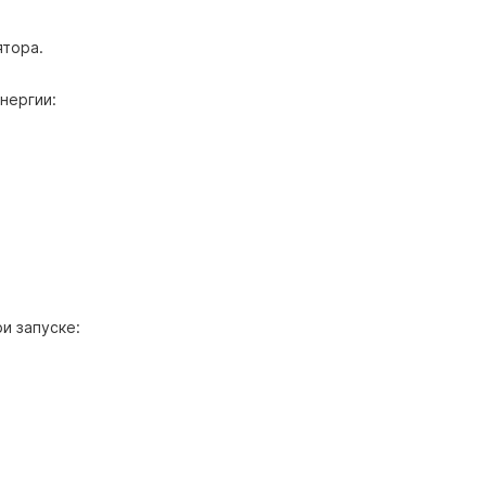
ятора.
нергии:
и запуске: