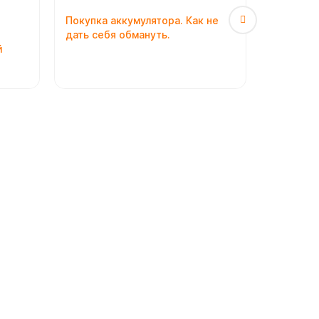
Покупка аккумулятора. Как не
Четыре 
дать себя обмануть.
выборе м
й