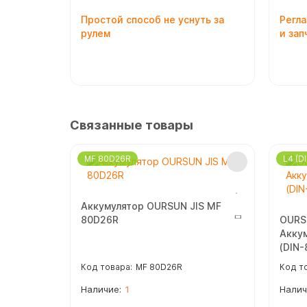
Простой способ не уснуть за
Регл
рулем
и зап
Связанные товары
MF 80D26R
L4 (D
Аккумулятор OURSUN JIS MF
80D26R
OURSU
Акку
(DIN-
MF 80D26R
1