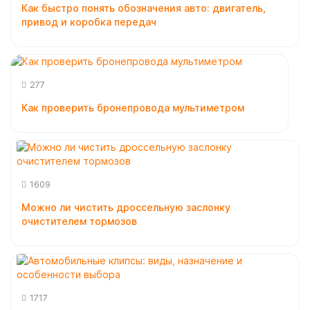
Как быстро понять обозначения авто: двигатель,
привод и коробка передач
ЩЕТКИ И ДВОРНИКИ
АВТОХИМИЯ ВМП-АВТО
АВТОХИМИЯ ЛАВР
277
АВТОХИМИЯ РИМЕТ
Как проверить бронепровода мультиметром
АВТОХИМИЯ ЦИНКАРЬ
ДЫМОВЫЕ ШАШКИ И УСТРАНИТЕЛИ ЗАПАХОВ
1609
РАЗНОЕ
Можно ли чистить дроссельную заслонку
очистителем тормозов
1717